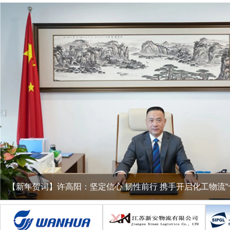
【新年贺词】许高阳：坚定信心 韧性前行 携手开启化工物流“
1