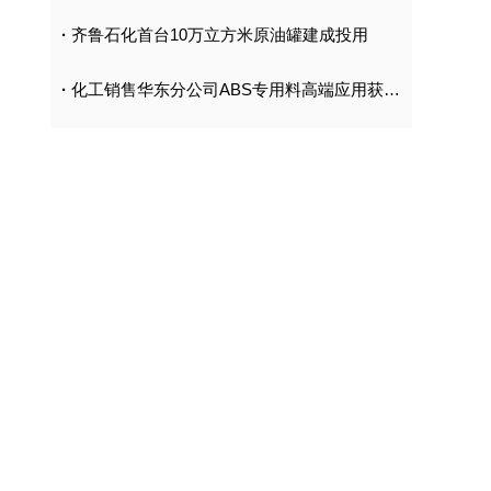
·
齐鲁石化首台10万立方米原油罐建成投用
·
化工销售华东分公司ABS专用料高端应用获突破