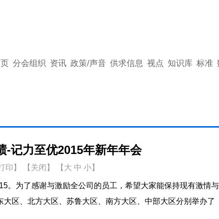
首页
分会组织
资讯
政策/声音
供求信息
视点
知识库
标准
-记力至优2015年新年年会
打印
】
【关闭】
【
大
中
小
】
015。为了感谢与激励全公司的员工，希望大家能保持现有激情
东大区、北方大区、苏鲁大区、南方大区、中部大区分别举办了