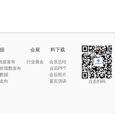
据
会展
料下载
I数据发布
行业展会
会后总结
价指数发布
会后PPT
数据
会后照片
走向
嘉宾演讲
点击扫码