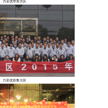
力至优华东大区
力至优苏鲁大区