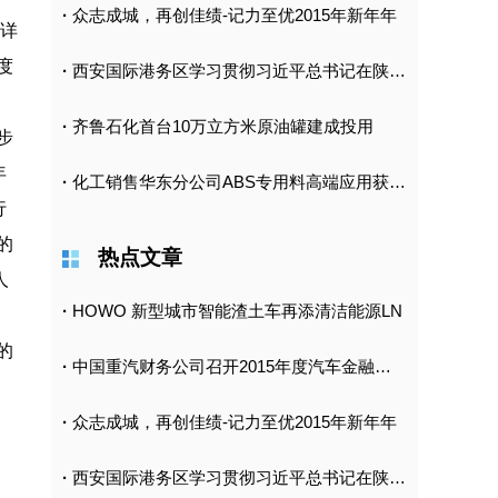
·
众志成城，再创佳绩-记力至优2015年新年年
而详
度
·
西安国际港务区学习贯彻习近平总书记在陕考察讲
·
齐鲁石化首台10万立方米原油罐建成投用
步
年
·
化工销售华东分公司ABS专用料高端应用获突破
行
的
热点文章
人
·
HOWO 新型城市智能渣土车再添清洁能源LN
的
·
中国重汽财务公司召开2015年度汽车金融工作
·
众志成城，再创佳绩-记力至优2015年新年年
·
西安国际港务区学习贯彻习近平总书记在陕考察讲