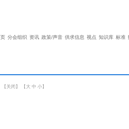
首页
分会组织
资讯
政策/声音
供求信息
视点
知识库
标准
】
【关闭】
【
大
中
小
】