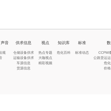
｜声音
供求信息
视点
知识库
标准
数
法规
仓储设备供求
热点专题
危化百科
标准动态
CCPM
音
运输设备供求
大咖视点
公路货运运
车源信息
精彩视频
危化
货源信息
价格