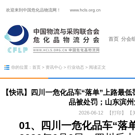
欢迎来到中国危化品物流网！
www.hcls.org.cn
首页
分会
你的位置：
首页
>
资讯中心
>
行业动态
> 阅读正文
【快讯】四川一危化品车“落单”上路最低
品被处罚；山东滨州
2026-06-12 【
打印
】
【
01、四川一危化品车“落