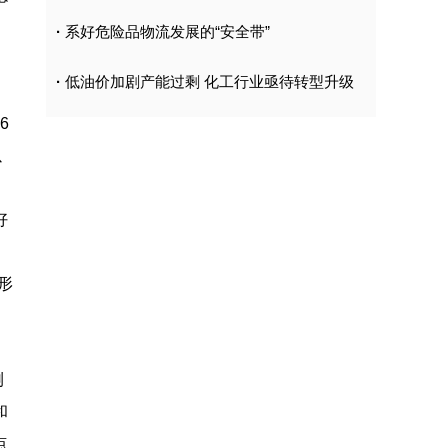
·
系好危险品物流发展的“安全带”
·
低油价加剧产能过剩 化工行业亟待转型升级
6
以
好
形
测
和
点