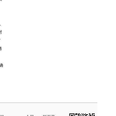
、
对
省
将
确