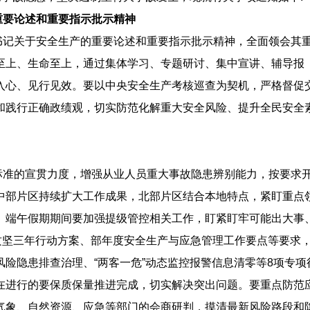
要论述和重要指示批示精神
书记关于安全生产的重要论述和重要指示批示精神，全面领会其
至上、生命至上，通过集体学习、专题研讨、集中宣讲、辅导报
入心、见行见效。要以中央安全生产考核巡查为契机，严格督促
和践行正确政绩观，切实防范化解重大安全风险、提升全民安全
。
标准的宣贯力度，增强从业人员重大事故隐患辨别能力，按要求
中部片区持续扩大工作成果，北部片区结合本地特点，紧盯重点
。端午假期期间要加强提级管控相关工作，盯紧盯牢可能出大事
攻坚三年行动方案、部年度安全生产与应急管理工作要点等要求
险隐患排查治理、“两客一危”动态监控报警信息清零等8项专项
在进行的要保质保量推进完成，切实解决突出问题。要重点防范
气象、自然资源、应急等部门的会商研判，摸清最新风险路段和