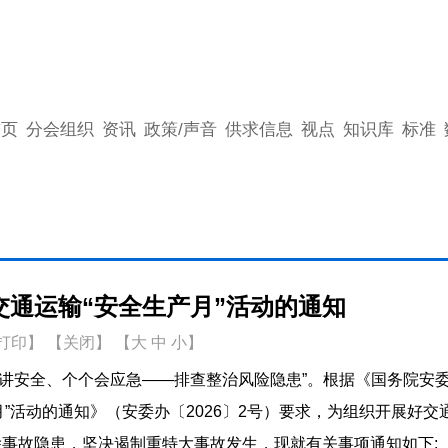
首页
分会组织
资讯
政策/声音
供求信息
视点
知识库
标准
年交通运输“安全生产月”活动的通知
打印
】
【关闭】
【
大
中
小
】
人人讲安全、个个会应急——排查整治风险隐患”。根据《国务院安
月”活动的通知》（安委办〔2026〕2号）要求，为组织开展好交
除事故隐患，坚决遏制重特大事故发生，现就有关事项通知如下: