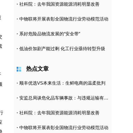
·
社科院：去年我国资源能源消耗明显改善
重
·
中物联将开展表彰全国物流行业劳动模范活动
·
系好危险品物流发展的“安全带”
交
素
·
低油价加剧产能过剩 化工行业亟待转型升级
热点文章
开
·
顺丰优选VS本来生活：生鲜电商的温柔批判
领
、
·
安监总局谈危化品车辆事故：与违规运输有直接关
，
行
·
社科院：去年我国资源能源消耗明显改善
应
·
中物联将开展表彰全国物流行业劳动模范活动
隐