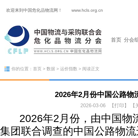
欢迎来到中国危化品物流网！
www.hcls.org.cn
首页
分会
你的位置：
首页
>
数据
>
运价指数
> 阅读正文
2026年2月份中国公路物
2026-03-06 【
打印
】
【
2026年2月份，由中国
集团联合调查的中国公路物流运