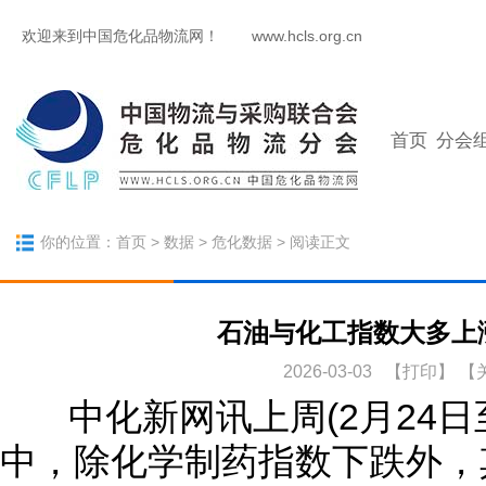
欢迎来到中国危化品物流网！
www.hcls.org.cn
首页
分会
你的位置：
首页
>
数据
>
危化数据
> 阅读正文
石油与化工指数大多上涨(
2026-03-03 【
打印
】
【
中化新网讯上周(2月24日
中，除化学制药指数下跌外，