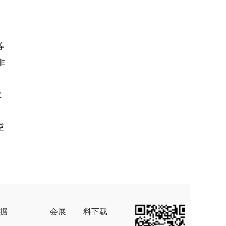
等
非
数
逆
据
会展
料下载