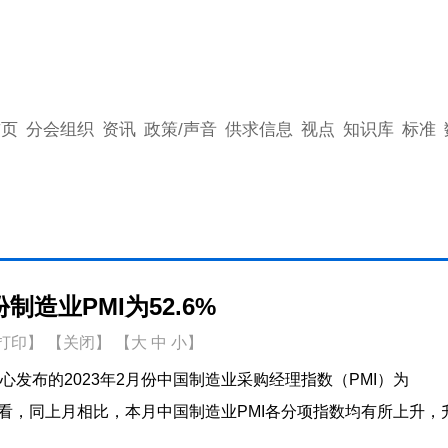
首页
分会组织
资讯
政策/声音
供求信息
视点
知识库
标准
份制造业PMI为52.6%
打印
】
【关闭】
【
大
中
小
】
布的2023年2月份中国制造业采购经理指数（PMI）为
数来看，同上月相比，本月中国制造业PMI各分项指数均有所上升，