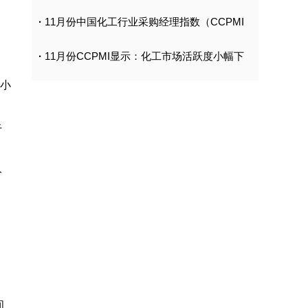
·
11月份中国化工行业采购经理指数（CCPMI
·
11月份CCPMI显示：化工市场活跃度小幅下
和小
于
分
；
间