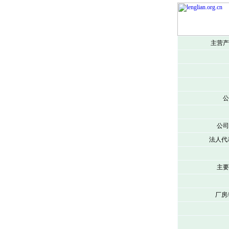
主营产
公
公司
法人代
主要
厂房